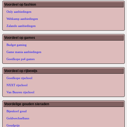
Voordeel op fashion
Only aanbiedingen
Wehkamp aanbiedingen
Zalando aanbiedingen
Voordeel op games
Budget gaming
Game mania aanbiedingen
Goedkope ps4 games
Voordeel op rijbewijs
Goedkope rijschool
NXXT rijschool
Van Buuren rijschool
Voordelige gouden sieraden
Bijenkorf goud
Goldwechselhaus
Goudprijs